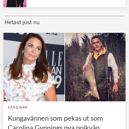
Norska kungahuset
Danska kungahuset
Hetast just nu
Spanska kungahuset
Nederländska kungahuset
Belgiska kungahuset
Jordanska kungahuset
Luxemburgska storhertighuset
Japanska kejsarhuset
Thailändska kungahuset
Marockanska kungahuset
KÄNDISAR
Monacos furstehus
Kungavännen som pekas ut som
Carolina Gynnings nya pojkvän