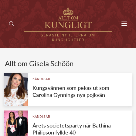
Toggl
navig
SENASTE NYHETERNA OM
KUNGLIGHETER
HEM
Allt om Gisela Schöön
KUNGAFAMILJEN
KÄNDISAR
Kungavännen som pekas ut som
UTLÄNDSKT
Carolina Gynnings nya pojkvän
KÄNDISAR
VÄRLDENS KUNGAHUS
KÄNDISAR
Årets societetsparty när Bathina
Svenska kungahuset
REDAKTION
Philipson fyllde 40
Brittiska kungahuset