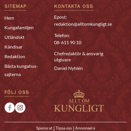
SITEMAP
KONTAKTA OSS
Epost:
Hem
redaktion@alltomkungligt.se
Kungafamiljen
Telefon:
Utländskt
08-611 90 10
Kändisar
Chefredaktör & ansvarig
Redaktion
utgivare
Bästa kungahus-
Daniel Nyhlén
sajterna
FÖLJ OSS
|
|
Sponsrat
Tipsa oss
Annonsera