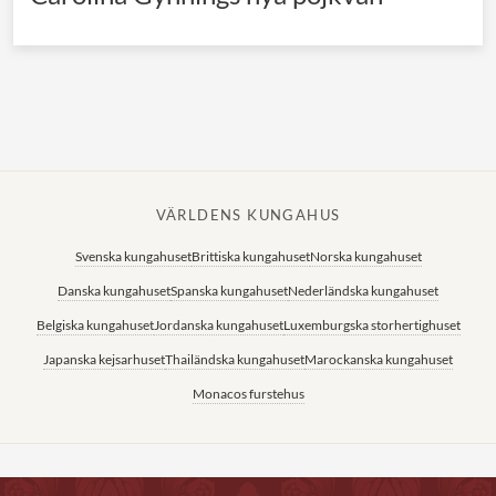
VÄRLDENS KUNGAHUS
Svenska kungahuset
Brittiska kungahuset
Norska kungahuset
Danska kungahuset
Spanska kungahuset
Nederländska kungahuset
Belgiska kungahuset
Jordanska kungahuset
Luxemburgska storhertighuset
Japanska kejsarhuset
Thailändska kungahuset
Marockanska kungahuset
Monacos furstehus