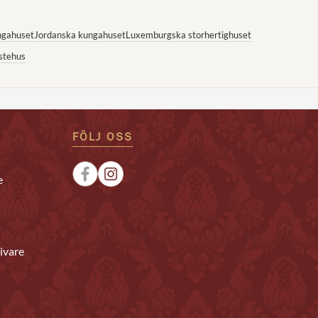
ngahuset
Jordanska kungahuset
Luxemburgska storhertighuset
stehus
FÖLJ OSS
e
ivare