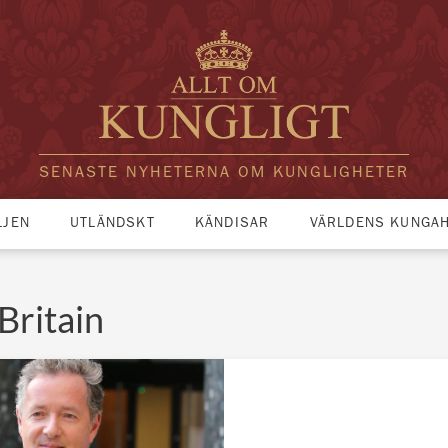
SENASTE NYHETERNA OM KUNGLIGHETER
LJEN
UTLÄNDSKT
KÄNDISAR
VÄRLDENS KUNGA
Britain