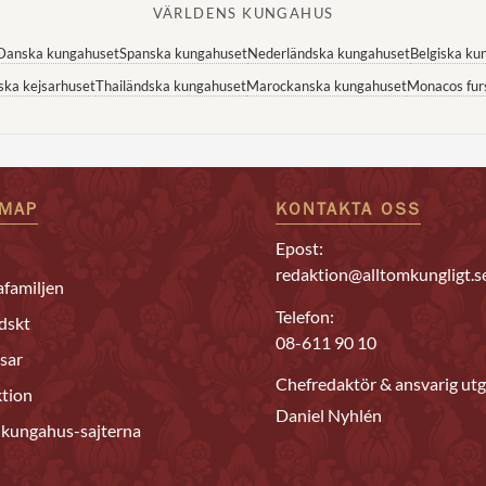
VÄRLDENS KUNGAHUS
Danska kungahuset
Spanska kungahuset
Nederländska kungahuset
Belgiska ku
ska kejsarhuset
Thailändska kungahuset
Marockanska kungahuset
Monacos fur
EMAP
KONTAKTA OSS
Epost:
redaktion@alltomkungligt.s
familjen
Telefon:
dskt
08-611 90 10
sar
Chefredaktör & ansvarig utg
tion
Daniel Nyhlén
 kungahus-sajterna