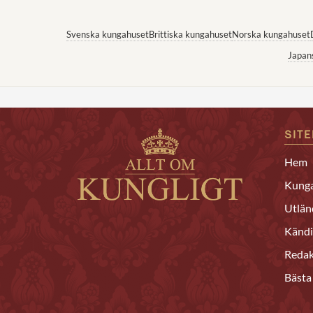
Svenska kungahuset
Brittiska kungahuset
Norska kungahuset
Japan
SIT
Hem
Kunga
Utlän
Kändi
Redak
Bästa