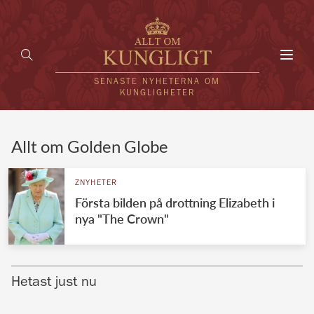
Toggl
navig
SENASTE NYHETERNA OM
KUNGLIGHETER
HEM
Allt om Golden Globe
KUNGAFAMILJEN
ZNYHETER
Första bilden på drottning Elizabeth i
UTLÄNDSKT
nya "The Crown"
KÄNDISAR
VÄRLDENS KUNGAHUS
Hetast just nu
Svenska kungahuset
REDAKTION
Brittiska kungahuset