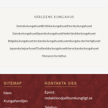
VÄRLDENS KUNGAHUS
Svenska kungahuset
Brittiska kungahuset
Norska kungahuset
Danska kungahuset
Spanska kungahuset
Nederländska kungahuset
Belgiska kungahuset
Jordanska kungahuset
Luxemburgska storhertighuset
Japanska kejsarhuset
Thailändska kungahuset
Marockanska kungahuset
Monacos furstehus
SITEMAP
KONTAKTA OSS
Epost:
Hem
redaktion@alltomkungligt.se
Kungafamiljen
Telefon: