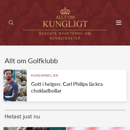
Toggl
navig
SENASTE NYHETERNA OM
KUNGLIGHETER
HEM
Allt om Golfklubb
KUNGAFAMILJEN
KUNGAFAMILJEN
Gott i helgen: Carl Philips läckra
UTLÄNDSKT
chokladbollar
KÄNDISAR
VÄRLDENS KUNGAHUS
Hetast just nu
Svenska kungahuset
REDAKTION
Brittiska kungahuset