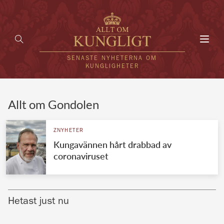
Toggl
navig
SENASTE NYHETERNA OM
KUNGLIGHETER
HEM
Allt om Gondolen
KUNGAFAMILJEN
ZNYHETER
Kungavännen hårt drabbad av
UTLÄNDSKT
coronaviruset
KÄNDISAR
VÄRLDENS KUNGAHUS
Hetast just nu
Svenska kungahuset
REDAKTION
Brittiska kungahuset