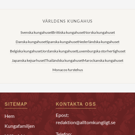
VÄRLDENS KUNGAHUS
Svenska kungahuset
Brittiska kungahuset
Norska kungahuset
Danska kungahuset
Spanska kungahuset
Nederländska kungahuset
Belgiska kungahuset
Jordanska kungahuset
Luxemburgska storhertighuset
Japanska kejsarhuset
Thailändska kungahuset
Marockanska kungahuset
Monacos furstehus
SITEMAP
KONTAKTA OSS
Epost:
Hem
redaktion@alltomkungligt.se
Kungafamiljen
Telefon: