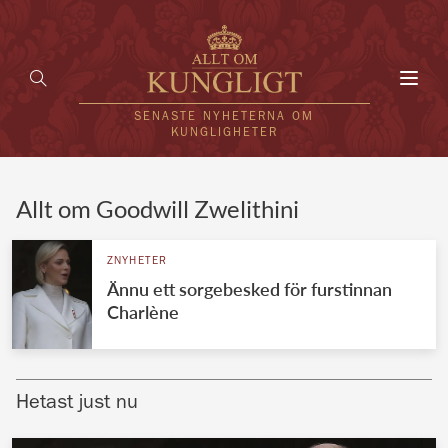
Toggl
navig
SENASTE NYHETERNA OM
KUNGLIGHETER
HEM
Allt om Goodwill Zwelithini
KUNGAFAMILJEN
ZNYHETER
Ännu ett sorgebesked för furstinnan
UTLÄNDSKT
Charlène
KÄNDISAR
VÄRLDENS KUNGAHUS
Hetast just nu
Svenska kungahuset
REDAKTION
Brittiska kungahuset