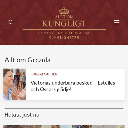
Toggl
navig
SENASTE NYHETERNA OM
KUNGLIGHETER
HEM
Allt om Grczula
KUNGAFAMILJEN
KUNGAFAMILJEN
Victorias underbara besked – Estelles
UTLÄNDSKT
och Oscars glädje!
KÄNDISAR
VÄRLDENS KUNGAHUS
Hetast just nu
Svenska kungahuset
REDAKTION
Brittiska kungahuset