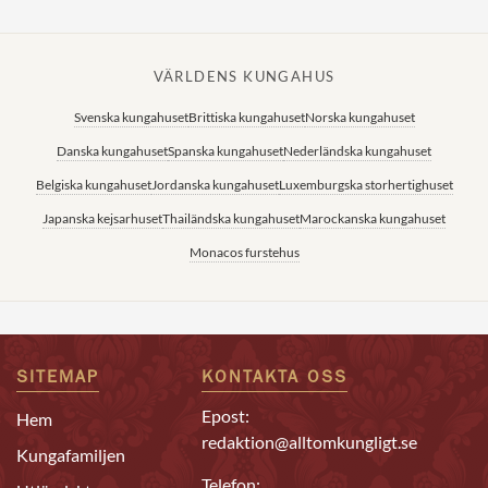
VÄRLDENS KUNGAHUS
Svenska kungahuset
Brittiska kungahuset
Norska kungahuset
Danska kungahuset
Spanska kungahuset
Nederländska kungahuset
Belgiska kungahuset
Jordanska kungahuset
Luxemburgska storhertighuset
Japanska kejsarhuset
Thailändska kungahuset
Marockanska kungahuset
Monacos furstehus
SITEMAP
KONTAKTA OSS
Epost:
Hem
redaktion@alltomkungligt.se
Kungafamiljen
Telefon: