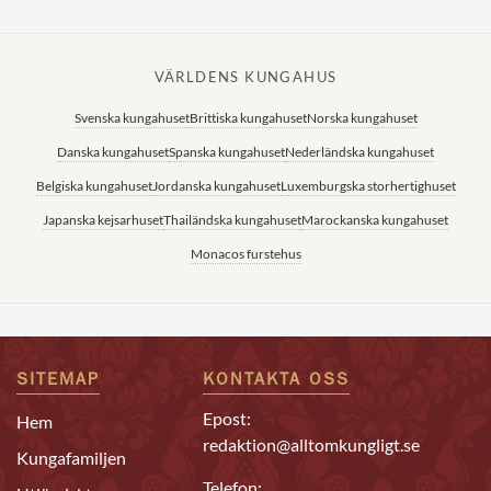
VÄRLDENS KUNGAHUS
Svenska kungahuset
Brittiska kungahuset
Norska kungahuset
Danska kungahuset
Spanska kungahuset
Nederländska kungahuset
Belgiska kungahuset
Jordanska kungahuset
Luxemburgska storhertighuset
Japanska kejsarhuset
Thailändska kungahuset
Marockanska kungahuset
Monacos furstehus
SITEMAP
KONTAKTA OSS
Epost:
Hem
redaktion@alltomkungligt.se
Kungafamiljen
Telefon: