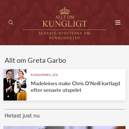
Toggl
navig
SENASTE NYHETERNA OM
KUNGLIGHETER
HEM
Allt om Greta Garbo
KUNGAFAMILJEN
KUNGAFAMILJEN
Madeleines make Chris O'Neill kartlagd
UTLÄNDSKT
efter senaste utspelet
KÄNDISAR
VÄRLDENS KUNGAHUS
Hetast just nu
Svenska kungahuset
REDAKTION
Brittiska kungahuset