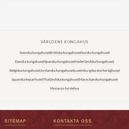
VÄRLDENS KUNGAHUS
Svenska kungahuset
Brittiska kungahuset
Norska kungahuset
Danska kungahuset
Spanska kungahuset
Nederländska kungahuset
Belgiska kungahuset
Jordanska kungahuset
Luxemburgska storhertighuset
Japanska kejsarhuset
Thailändska kungahuset
Marockanska kungahuset
Monacos furstehus
SITEMAP
KONTAKTA OSS