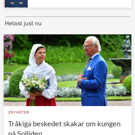
Norska kungahuset
Danska kungahuset
Hetast just nu
Spanska kungahuset
Nederländska kungahuset
Belgiska kungahuset
Jordanska kungahuset
Luxemburgska storhertighuset
Japanska kejsarhuset
Thailändska kungahuset
Marockanska kungahuset
ZNYHETER
Monacos furstehus
Tråkiga beskedet skakar om kungen
på Solliden