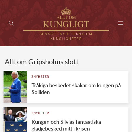
Toggl
navig
SENASTE NYHETERNA OM
KUNGLIGHETER
HEM
Allt om Gripsholms slott
KUNGAFAMILJEN
ZNYHETER
Tråkiga beskedet skakar om kungen på
UTLÄNDSKT
Solliden
KÄNDISAR
VÄRLDENS KUNGAHUS
ZNYHETER
Kungen och Silvias fantastiska
Svenska kungahuset
REDAKTION
glädjebesked mitt i krisen
Brittiska kungahuset