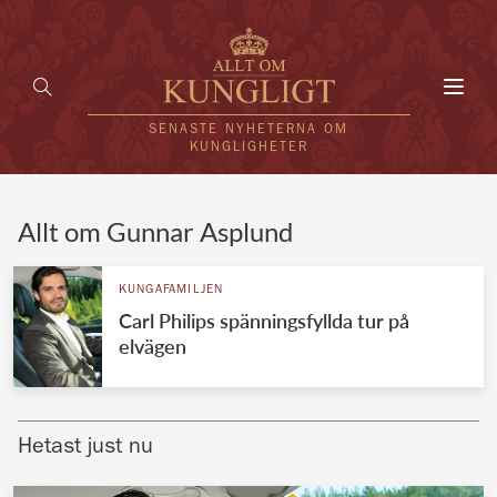
Toggl
navig
SENASTE NYHETERNA OM
KUNGLIGHETER
HEM
Allt om Gunnar Asplund
KUNGAFAMILJEN
KUNGAFAMILJEN
Carl Philips spänningsfyllda tur på
UTLÄNDSKT
elvägen
KÄNDISAR
VÄRLDENS KUNGAHUS
Hetast just nu
Svenska kungahuset
REDAKTION
Brittiska kungahuset