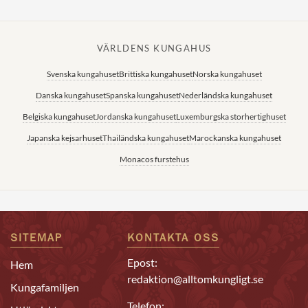
VÄRLDENS KUNGAHUS
Svenska kungahuset
Brittiska kungahuset
Norska kungahuset
Danska kungahuset
Spanska kungahuset
Nederländska kungahuset
Belgiska kungahuset
Jordanska kungahuset
Luxemburgska storhertighuset
Japanska kejsarhuset
Thailändska kungahuset
Marockanska kungahuset
Monacos furstehus
SITEMAP
KONTAKTA OSS
Epost:
Hem
redaktion@alltomkungligt.se
Kungafamiljen
Telefon: