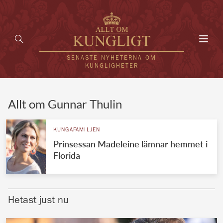
Toggl
navig
SENASTE NYHETERNA OM
KUNGLIGHETER
HEM
Allt om Gunnar Thulin
KUNGAFAMILJEN
KUNGAFAMILJEN
Prinsessan Madeleine lämnar hemmet i
UTLÄNDSKT
Florida
KÄNDISAR
VÄRLDENS KUNGAHUS
Hetast just nu
Svenska kungahuset
REDAKTION
Brittiska kungahuset