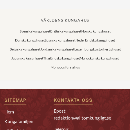
VÄRLDENS KUNGAHUS
Svenska kungahuset
Brittiska kungahuset
Norska kungahuset
Danska kungahuset
Spanska kungahuset
Nederländska kungahuset
Belgiska kungahuset
Jordanska kungahuset
Luxemburgska storhertighuset
Japanska kejsarhuset
Thailändska kungahuset
Marockanska kungahuset
Monacos furstehus
SITEMAP
KONTAKTA OSS
Epost:
Hem
redaktion@alltomkungligt.se
Kungafamiljen
Telefon: