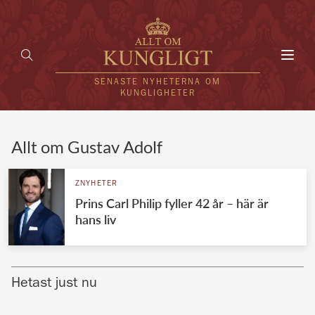
Toggl
navig
SENASTE NYHETERNA OM
KUNGLIGHETER
HEM
Allt om Gustav Adolf
KUNGAFAMILJEN
ZNYHETER
Prins Carl Philip fyller 42 år – här är
UTLÄNDSKT
hans liv
KÄNDISAR
VÄRLDENS KUNGAHUS
Hetast just nu
Svenska kungahuset
REDAKTION
Brittiska kungahuset