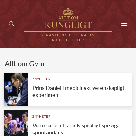
Toggl
navig
SENASTE NYHETERNA OM
KUNGLIGHETER
HEM
Allt om Gym
KUNGAFAMILJEN
ZNYHETER
Prins Daniel i medicinskt vetenskapligt
UTLÄNDSKT
experiment
KÄNDISAR
VÄRLDENS KUNGAHUS
ZNYHETER
Victoria och Daniels spralligt spexiga
Svenska kungahuset
REDAKTION
spontandans
Brittiska kungahuset