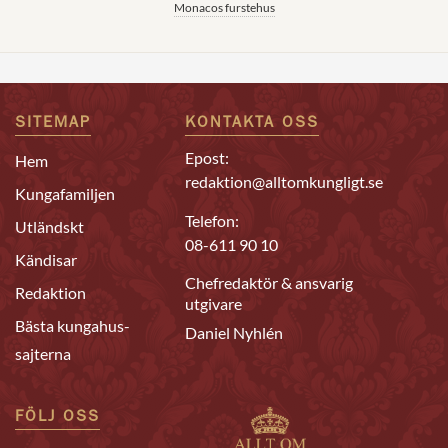
Monacos furstehus
SITEMAP
KONTAKTA OSS
Epost:
Hem
redaktion@alltomkungligt.se
Kungafamiljen
Telefon:
Utländskt
08-611 90 10
Kändisar
Chefredaktör & ansvarig
Redaktion
utgivare
Bästa kungahus-
Daniel Nyhlén
sajterna
FÖLJ OSS