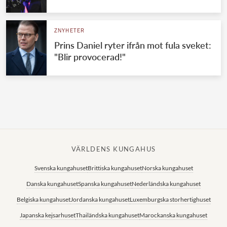
Norska kungahuset
ZNYHETER
Danska kungahuset
Prins Daniel ryter ifrån mot fula sveket:
Spanska kungahuset
"Blir provocerad!"
Nederländska kungahuset
Belgiska kungahuset
Jordanska kungahuset
Luxemburgska storhertighuset
Japanska kejsarhuset
VÄRLDENS KUNGAHUS
Thailändska kungahuset
Svenska kungahuset
Brittiska kungahuset
Norska kungahuset
Marockanska kungahuset
Danska kungahuset
Spanska kungahuset
Nederländska kungahuset
Monacos furstehus
Belgiska kungahuset
Jordanska kungahuset
Luxemburgska storhertighuset
Japanska kejsarhuset
Thailändska kungahuset
Marockanska kungahuset