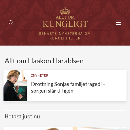
Toggl
navig
SENASTE NYHETERNA OM
KUNGLIGHETER
HEM
Allt om Haakon Haraldsen
KUNGAFAMILJEN
ZNYHETER
Drottning Sonjas familjetragedi –
UTLÄNDSKT
sorgen slår till igen
KÄNDISAR
VÄRLDENS KUNGAHUS
Hetast just nu
Svenska kungahuset
REDAKTION
Brittiska kungahuset