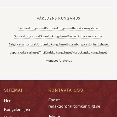
VÄRLDENS KUNGAHUS
Svenska kungahuset
Brittiska kungahuset
Norska kungahuset
Danska kungahuset
Spanska kungahuset
Nederländska kungahuset
Belgiska kungahuset
Jordanska kungahuset
Luxemburgska storhertighuset
Japanska kejsarhuset
Thailändska kungahuset
Marockanska kungahuset
Monacos furstehus
SITEMAP
KONTAKTA OSS
Epost:
Hem
redaktion@alltomkungligt.se
Kungafamiljen
Telefon: