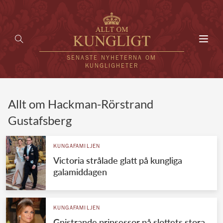
Toggl
navig
SENASTE NYHETERNA OM
KUNGLIGHETER
HEM
Allt om Hackman-Rörstrand
Gustafsberg
KUNGAFAMILJEN
UTLÄNDSKT
KUNGAFAMILJEN
Victoria strålade glatt på kungliga
KÄNDISAR
galamiddagen
VÄRLDENS KUNGAHUS
Svenska kungahuset
KUNGAFAMILJEN
REDAKTION
Gnistrande prinsessor på slottets stora
Brittiska kungahuset