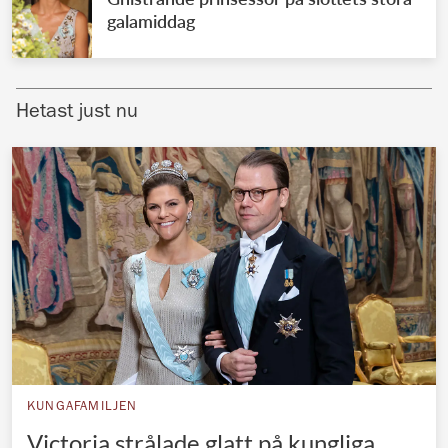
galamiddag
Norska kungahuset
Danska kungahuset
Spanska kungahuset
Hetast just nu
Nederländska kungahuset
Belgiska kungahuset
Jordanska kungahuset
Luxemburgska storhertighuset
Japanska kejsarhuset
Thailändska kungahuset
Marockanska kungahuset
Monacos furstehus
KUNGAFAMILJEN
Victoria strålade glatt på kungliga