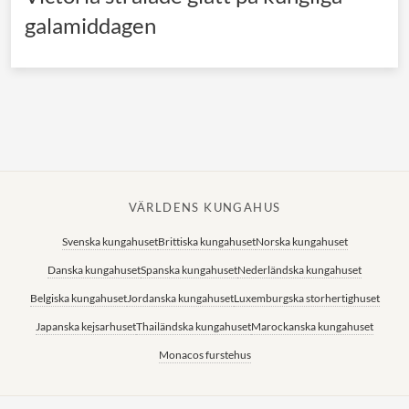
galamiddagen
VÄRLDENS KUNGAHUS
Svenska kungahuset
Brittiska kungahuset
Norska kungahuset
Danska kungahuset
Spanska kungahuset
Nederländska kungahuset
Belgiska kungahuset
Jordanska kungahuset
Luxemburgska storhertighuset
Japanska kejsarhuset
Thailändska kungahuset
Marockanska kungahuset
Monacos furstehus