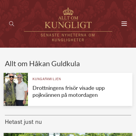
Toggl
navig
SENASTE NYHETERNA OM
KUNGLIGHETER
HEM
Allt om Håkan Guldkula
KUNGAFAMILJEN
KUNGAFAMILJEN
Drottningens frisör visade upp
UTLÄNDSKT
pojkvännen på motordagen
KÄNDISAR
VÄRLDENS KUNGAHUS
Hetast just nu
Svenska kungahuset
REDAKTION
Brittiska kungahuset