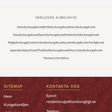
VÄRLDENS KUNGAHUS
Svenska kungahuset
Brittiska kungahuset
Norska kungahuset
Danska kungahuset
Spanska kungahuset
Nederländska kungahuset
Belgiska kungahuset
Jordanska kungahuset
Luxemburgska storhertighuset
Japanska kejsarhuset
Thailändska kungahuset
Marockanska kungahuset
Monacos furstehus
SITEMAP
KONTAKTA OSS
Epost:
Hem
redaktion@alltomkungligt.se
Kungafamiljen
Telefon: