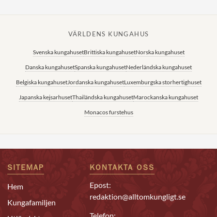
VÄRLDENS KUNGAHUS
Svenska kungahuset
Brittiska kungahuset
Norska kungahuset
Danska kungahuset
Spanska kungahuset
Nederländska kungahuset
Belgiska kungahuset
Jordanska kungahuset
Luxemburgska storhertighuset
Japanska kejsarhuset
Thailändska kungahuset
Marockanska kungahuset
Monacos furstehus
SITEMAP
KONTAKTA OSS
Epost:
Hem
redaktion@alltomkungligt.se
Kungafamiljen
Telefon: