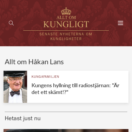
Toggl
navig
SENASTE NYHETERNA OM
KUNGLIGHETER
HEM
Allt om Håkan Lans
KUNGAFAMILJEN
KUNGAFAMILJEN
Kungens hyllning till radiostjärnan: "Är
UTLÄNDSKT
det ett skämt!?"
KÄNDISAR
VÄRLDENS KUNGAHUS
Hetast just nu
Svenska kungahuset
REDAKTION
Brittiska kungahuset