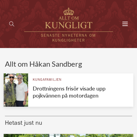
Toggl
navig
SENASTE NYHETERNA OM
KUNGLIGHETER
HEM
Allt om Håkan Sandberg
KUNGAFAMILJEN
KUNGAFAMILJEN
Drottningens frisör visade upp
UTLÄNDSKT
pojkvännen på motordagen
KÄNDISAR
VÄRLDENS KUNGAHUS
Hetast just nu
Svenska kungahuset
REDAKTION
Brittiska kungahuset