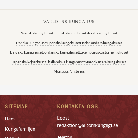
VÄRLDENS KUNGAHUS
Svenska kungahuset
Brittiska kungahuset
Norska kungahuset
Danska kungahuset
Spanska kungahuset
Nederländska kungahuset
Belgiska kungahuset
Jordanska kungahuset
Luxemburgska storhertighuset
Japanska kejsarhuset
Thailändska kungahuset
Marockanska kungahuset
Monacos furstehus
SITEMAP
KONTAKTA OSS
Epost:
Hem
redaktion@alltomkungligt.se
Kungafamiljen
Telefon: