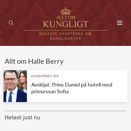
Toggl
navig
SENASTE NYHETERNA OM
KUNGLIGHETER
HEM
Allt om Halle Berry
KUNGAFAMILJEN
KUNGAFAMILJEN
Avslöjat: Prins Daniel på hotell med
UTLÄNDSKT
prinsessan Sofia
KÄNDISAR
VÄRLDENS KUNGAHUS
Hetast just nu
Svenska kungahuset
REDAKTION
Brittiska kungahuset