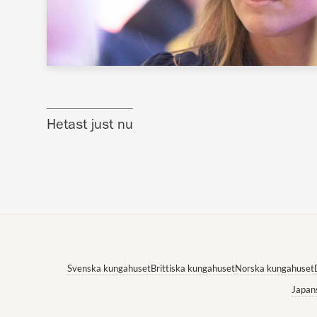
Hetast just nu
Svenska kungahuset
Brittiska kungahuset
Norska kungahuset
Japan