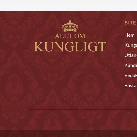
SIT
Hem
Kunga
Utlän
Kändi
Redak
Bästa