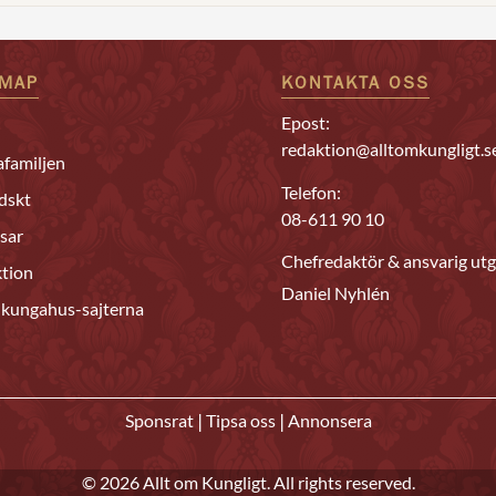
EMAP
KONTAKTA OSS
Epost:
redaktion@alltomkungligt.s
familjen
Telefon:
dskt
08-611 90 10
sar
Chefredaktör & ansvarig utg
tion
Daniel Nyhlén
 kungahus-sajterna
|
|
Sponsrat
Tipsa oss
Annonsera
© 2026 Allt om Kungligt. All rights reserved.