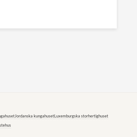
ngahuset
Jordanska kungahuset
Luxemburgska storhertighuset
stehus