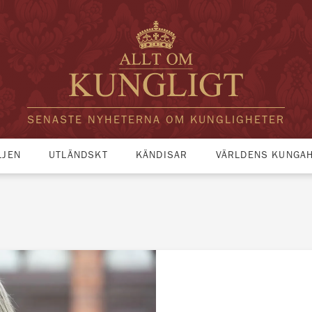
SENASTE NYHETERNA OM KUNGLIGHETER
LJEN
UTLÄNDSKT
KÄNDISAR
VÄRLDENS KUNGA