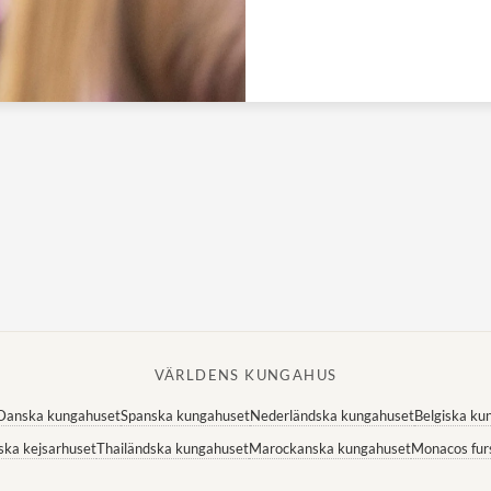
VÄRLDENS KUNGAHUS
Danska kungahuset
Spanska kungahuset
Nederländska kungahuset
Belgiska ku
ska kejsarhuset
Thailändska kungahuset
Marockanska kungahuset
Monacos fur