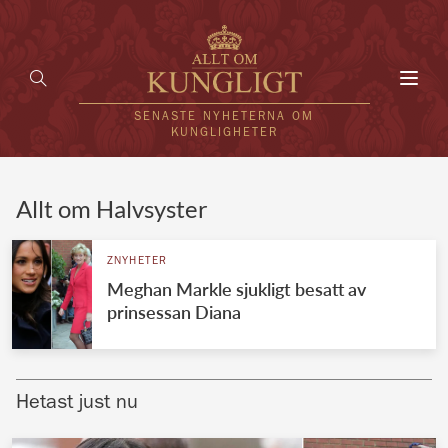
Toggl
navig
SENASTE NYHETERNA OM
KUNGLIGHETER
HEM
Allt om Halvsyster
KUNGAFAMILJEN
ZNYHETER
Meghan Markle sjukligt besatt av
UTLÄNDSKT
prinsessan Diana
KÄNDISAR
VÄRLDENS KUNGAHUS
Hetast just nu
Svenska kungahuset
REDAKTION
Brittiska kungahuset