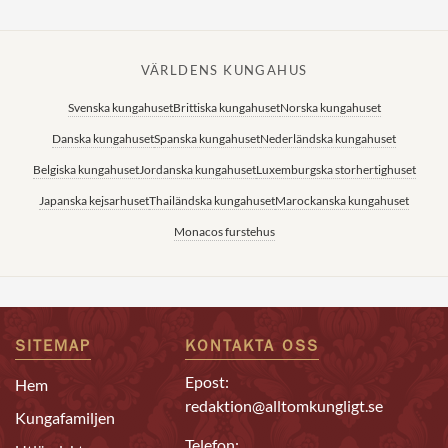
VÄRLDENS KUNGAHUS
Svenska kungahuset
Brittiska kungahuset
Norska kungahuset
Danska kungahuset
Spanska kungahuset
Nederländska kungahuset
Belgiska kungahuset
Jordanska kungahuset
Luxemburgska storhertighuset
Japanska kejsarhuset
Thailändska kungahuset
Marockanska kungahuset
Monacos furstehus
SITEMAP
KONTAKTA OSS
Epost:
Hem
redaktion@alltomkungligt.se
Kungafamiljen
Telefon: