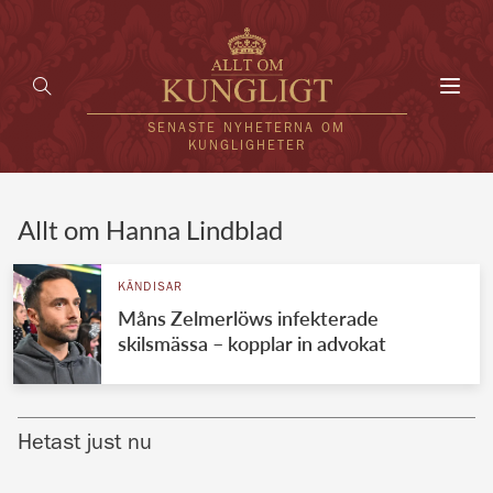
Toggl
navig
SENASTE NYHETERNA OM
KUNGLIGHETER
HEM
Allt om Hanna Lindblad
KUNGAFAMILJEN
KÄNDISAR
Måns Zelmerlöws infekterade
UTLÄNDSKT
skilsmässa – kopplar in advokat
KÄNDISAR
VÄRLDENS KUNGAHUS
Hetast just nu
Svenska kungahuset
REDAKTION
Brittiska kungahuset