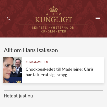
Toggl
navig
SENASTE NYHETERNA OM
KUNGLIGHETER
HEM
Allt om Hans Isaksson
KUNGAFAMILJEN
KUNGAFAMILJEN
Chockbeskedet till Madeleine: Chris
UTLÄNDSKT
har tatuerat sig i smyg
KÄNDISAR
VÄRLDENS KUNGAHUS
Hetast just nu
Svenska kungahuset
REDAKTION
Brittiska kungahuset