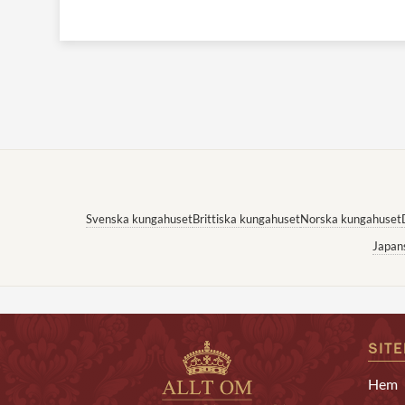
Svenska kungahuset
Brittiska kungahuset
Norska kungahuset
Japan
SIT
Hem