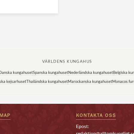
VÄRLDENS KUNGAHUS
Danska kungahuset
Spanska kungahuset
Nederländska kungahuset
Belgiska ku
ska kejsarhuset
Thailändska kungahuset
Marockanska kungahuset
Monacos fur
EMAP
KONTAKTA OSS
Epost:
redaktion@alltomkungligt.s