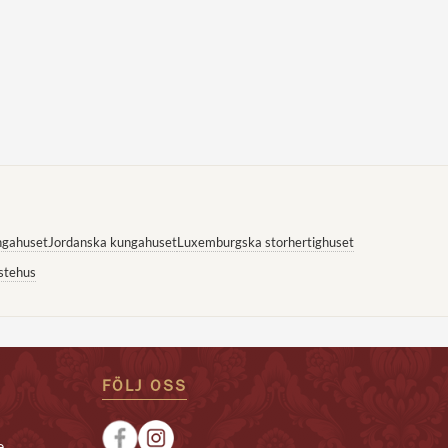
ngahuset
Jordanska kungahuset
Luxemburgska storhertighuset
stehus
FÖLJ OSS
e