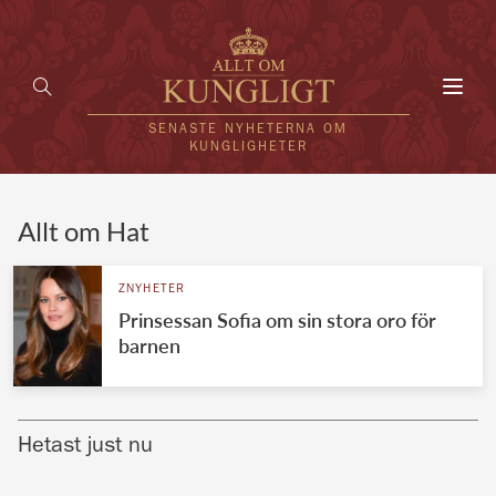
Toggl
navig
SENASTE NYHETERNA OM
KUNGLIGHETER
HEM
Allt om Hat
KUNGAFAMILJEN
ZNYHETER
Prinsessan Sofia om sin stora oro för
UTLÄNDSKT
barnen
KÄNDISAR
VÄRLDENS KUNGAHUS
Hetast just nu
Svenska kungahuset
REDAKTION
Brittiska kungahuset