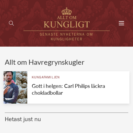
Toggl
navig
SENASTE NYHETERNA OM
KUNGLIGHETER
HEM
Allt om Havregrynskugler
KUNGAFAMILJEN
KUNGAFAMILJEN
Gott i helgen: Carl Philips läckra
UTLÄNDSKT
chokladbollar
KÄNDISAR
VÄRLDENS KUNGAHUS
Hetast just nu
Svenska kungahuset
REDAKTION
Brittiska kungahuset