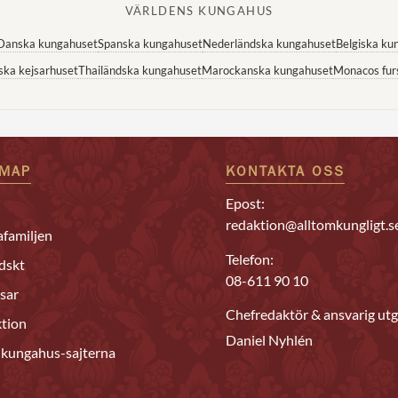
VÄRLDENS KUNGAHUS
Danska kungahuset
Spanska kungahuset
Nederländska kungahuset
Belgiska ku
ska kejsarhuset
Thailändska kungahuset
Marockanska kungahuset
Monacos fur
EMAP
KONTAKTA OSS
Epost:
redaktion@alltomkungligt.s
familjen
Telefon:
dskt
08-611 90 10
sar
Chefredaktör & ansvarig utg
tion
Daniel Nyhlén
 kungahus-sajterna