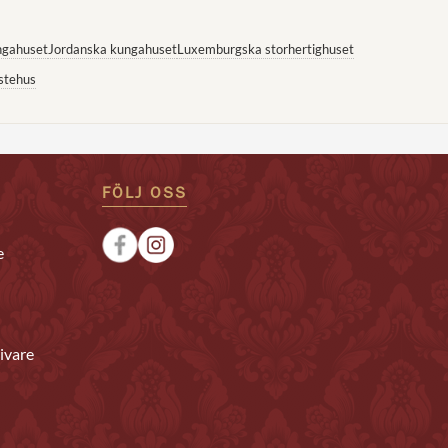
ngahuset
Jordanska kungahuset
Luxemburgska storhertighuset
stehus
FÖLJ OSS
e
ivare