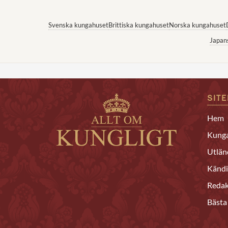
Svenska kungahuset
Brittiska kungahuset
Norska kungahuset
Japan
SIT
Hem
Kunga
Utlän
Kändi
Redak
Bästa