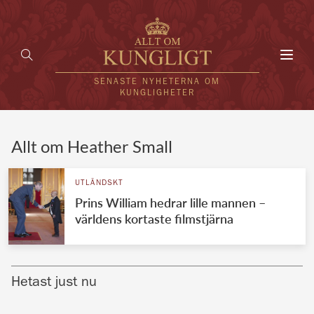
Toggl
navig
SENASTE NYHETERNA OM
KUNGLIGHETER
HEM
Allt om Heather Small
KUNGAFAMILJEN
UTLÄNDSKT
Prins William hedrar lille mannen –
UTLÄNDSKT
världens kortaste filmstjärna
KÄNDISAR
VÄRLDENS KUNGAHUS
Hetast just nu
Svenska kungahuset
REDAKTION
Brittiska kungahuset