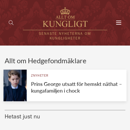
Toggl
navig
SENASTE NYHETERNA OM
KUNGLIGHETER
HEM
Allt om Hedgefondmäklare
KUNGAFAMILJEN
ZNYHETER
Prins George utsatt för hemskt näthat –
UTLÄNDSKT
kungafamiljen i chock
KÄNDISAR
VÄRLDENS KUNGAHUS
Hetast just nu
Svenska kungahuset
REDAKTION
Brittiska kungahuset