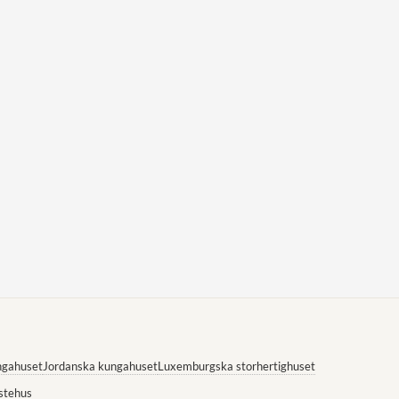
ngahuset
Jordanska kungahuset
Luxemburgska storhertighuset
stehus