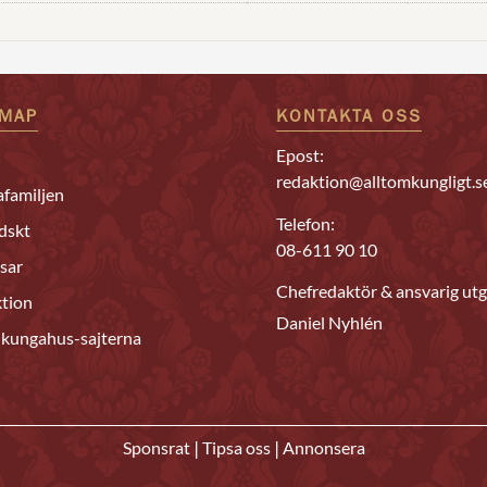
EMAP
KONTAKTA OSS
Epost:
redaktion@alltomkungligt.s
familjen
Telefon:
dskt
08-611 90 10
sar
Chefredaktör & ansvarig utg
tion
Daniel Nyhlén
 kungahus-sajterna
|
|
Sponsrat
Tipsa oss
Annonsera