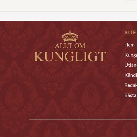
SIT
Hem
Kunga
Utlän
Kändi
Redak
Bästa