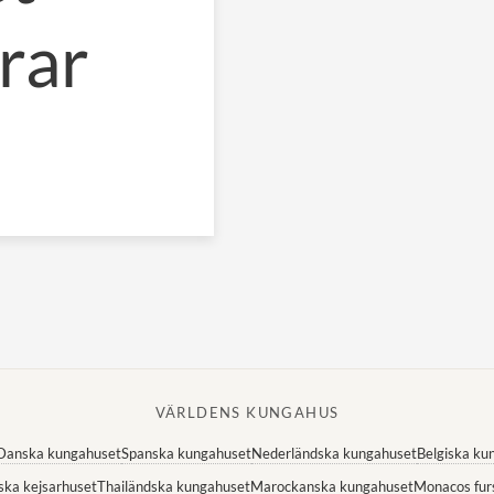
rar
VÄRLDENS KUNGAHUS
Danska kungahuset
Spanska kungahuset
Nederländska kungahuset
Belgiska ku
ska kejsarhuset
Thailändska kungahuset
Marockanska kungahuset
Monacos fur