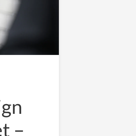
ign
t –