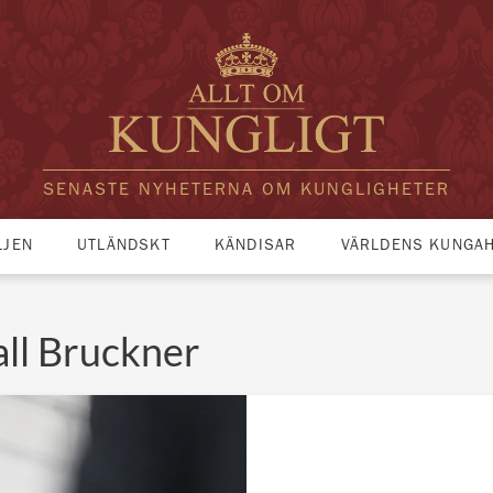
SENASTE NYHETERNA OM KUNGLIGHETER
LJEN
UTLÄNDSKT
KÄNDISAR
VÄRLDENS KUNGA
ll Bruckner