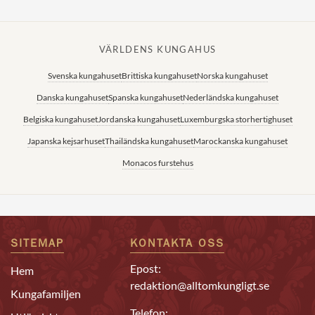
VÄRLDENS KUNGAHUS
Svenska kungahuset
Brittiska kungahuset
Norska kungahuset
Danska kungahuset
Spanska kungahuset
Nederländska kungahuset
Belgiska kungahuset
Jordanska kungahuset
Luxemburgska storhertighuset
Japanska kejsarhuset
Thailändska kungahuset
Marockanska kungahuset
Monacos furstehus
SITEMAP
KONTAKTA OSS
Epost:
Hem
redaktion@alltomkungligt.se
Kungafamiljen
Telefon: