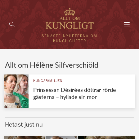
Toggl
navig
SENASTE NYHETERNA OM
KUNGLIGHETER
HEM
Allt om Hélène Silfverschiöld
KUNGAFAMILJEN
KUNGAFAMILJEN
Prinsessan Désirées döttrar rörde
UTLÄNDSKT
gästerna – hyllade sin mor
KÄNDISAR
VÄRLDENS KUNGAHUS
Hetast just nu
Svenska kungahuset
REDAKTION
Brittiska kungahuset