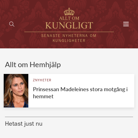
Toggl
navig
SENASTE NYHETERNA OM
KUNGLIGHETER
HEM
Allt om Hemhjälp
KUNGAFAMILJEN
ZNYHETER
Prinsessan Madeleines stora motgång i
UTLÄNDSKT
hemmet
KÄNDISAR
VÄRLDENS KUNGAHUS
Hetast just nu
Svenska kungahuset
REDAKTION
Brittiska kungahuset