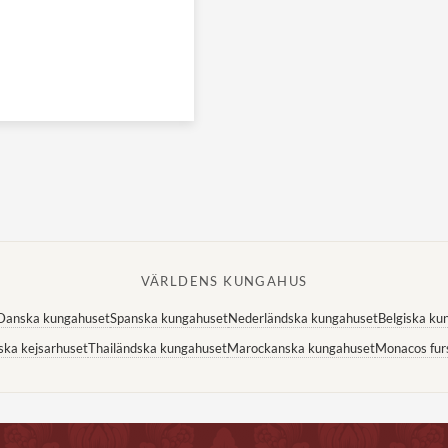
VÄRLDENS KUNGAHUS
Danska kungahuset
Spanska kungahuset
Nederländska kungahuset
Belgiska ku
ska kejsarhuset
Thailändska kungahuset
Marockanska kungahuset
Monacos fur