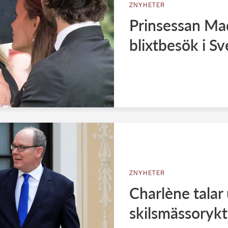
ZNYHETER
Prinsessan Ma
blixtbesök i Sv
ZNYHETER
Charlène talar
skilsmässoryk