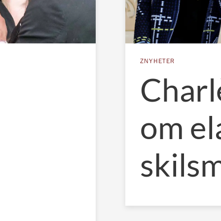
ZNYHETER
Charl
om el
skils