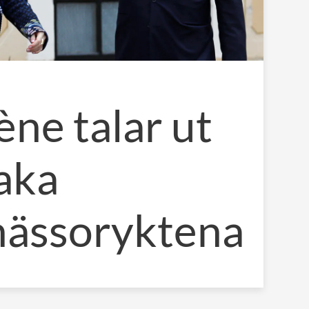
ène talar ut
aka
mässoryktena