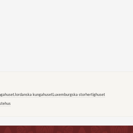
ngahuset
Jordanska kungahuset
Luxemburgska storhertighuset
stehus