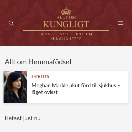
Toggl
navig
SENASTE NYHETERNA OM
KUNGLIGHETER
HEM
Allt om Hemmafödsel
KUNGAFAMILJEN
ZNYHETER
Meghan Markle akut förd till sjukhus –
UTLÄNDSKT
läget ovisst
KÄNDISAR
VÄRLDENS KUNGAHUS
Hetast just nu
Svenska kungahuset
REDAKTION
Brittiska kungahuset