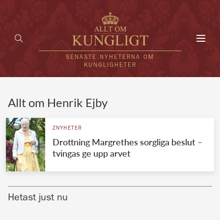
Toggl
navig
SENASTE NYHETERNA OM
KUNGLIGHETER
HEM
Allt om Henrik Ejby
KUNGAFAMILJEN
ZNYHETER
Drottning Margrethes sorgliga beslut –
UTLÄNDSKT
tvingas ge upp arvet
KÄNDISAR
VÄRLDENS KUNGAHUS
Hetast just nu
Svenska kungahuset
REDAKTION
Brittiska kungahuset