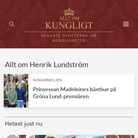
Toggl
navig
SENASTE NYHETERNA OM
KUNGLIGHETER
HEM
Allt om Henrik Lundström
KUNGAFAMILJEN
KUNGAFAMILJEN
Prinsessan Madeleines bästisar på
UTLÄNDSKT
Gröna Lund-premiären
KÄNDISAR
VÄRLDENS KUNGAHUS
Hetast just nu
Svenska kungahuset
REDAKTION
Brittiska kungahuset