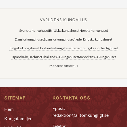
VÄRLDENS KUNGAHUS
Svenska kungahuset
Brittiska kungahuset
Norska kungahuset
Danska kungahuset
Spanska kungahuset
Nederländska kungahuset
Belgiska kungahuset
Jordanska kungahuset
Luxemburgska storhertighuset
Japanska kejsarhuset
Thailändska kungahuset
Marockanska kungahuset
Monacos furstehus
SITEMAP
KONTAKTA OSS
Epost:
Hem
redaktion@alltomkungligt.se
Kungafamiljen
Telefon: