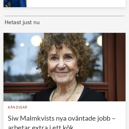
Norska kungahuset
Danska kungahuset
Hetast just nu
Spanska kungahuset
Nederländska kungahuset
Belgiska kungahuset
Jordanska kungahuset
Luxemburgska storhertighuset
Japanska kejsarhuset
Thailändska kungahuset
Marockanska kungahuset
KÄNDISAR
Monacos furstehus
Siw Malmkvists nya oväntade jobb –
arbetar extra i ett kök