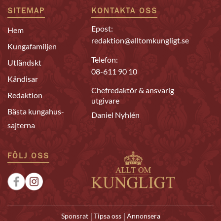
SITEMAP
KONTAKTA OSS
Epost:
Hem
redaktion@alltomkungligt.se
Kungafamiljen
Telefon:
Utländskt
08-611 90 10
Kändisar
Chefredaktör & ansvarig
Redaktion
utgivare
Bästa kungahus-
Daniel Nyhlén
sajterna
FÖLJ OSS
|
|
Sponsrat
Tipsa oss
Annonsera