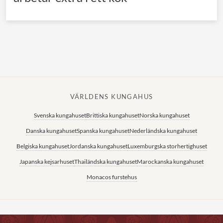
VÄRLDENS KUNGAHUS
Svenska kungahuset
Brittiska kungahuset
Norska kungahuset
Danska kungahuset
Spanska kungahuset
Nederländska kungahuset
Belgiska kungahuset
Jordanska kungahuset
Luxemburgska storhertighuset
Japanska kejsarhuset
Thailändska kungahuset
Marockanska kungahuset
Monacos furstehus