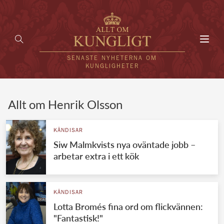
Toggl
navig
SENASTE NYHETERNA OM
KUNGLIGHETER
HEM
Allt om Henrik Olsson
KUNGAFAMILJEN
KÄNDISAR
Siw Malmkvists nya oväntade jobb –
UTLÄNDSKT
arbetar extra i ett kök
KÄNDISAR
VÄRLDENS KUNGAHUS
KÄNDISAR
Lotta Bromés fina ord om flickvännen:
Svenska kungahuset
REDAKTION
"Fantastisk!"
Brittiska kungahuset