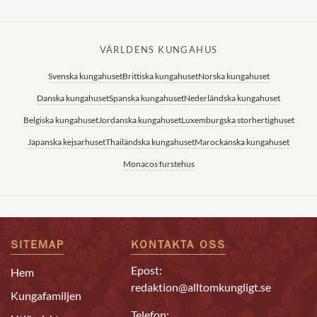
VÄRLDENS KUNGAHUS
Svenska kungahuset
Brittiska kungahuset
Norska kungahuset
Danska kungahuset
Spanska kungahuset
Nederländska kungahuset
Belgiska kungahuset
Jordanska kungahuset
Luxemburgska storhertighuset
Japanska kejsarhuset
Thailändska kungahuset
Marockanska kungahuset
Monacos furstehus
SITEMAP
KONTAKTA OSS
Epost:
Hem
redaktion@alltomkungligt.se
Kungafamiljen
Telefon: