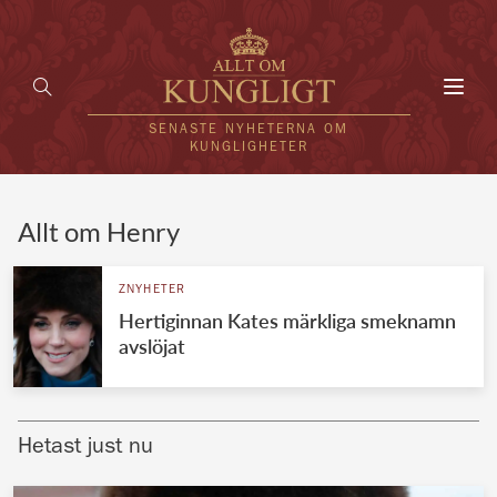
Toggl
navig
SENASTE NYHETERNA OM
KUNGLIGHETER
HEM
Allt om Henry
KUNGAFAMILJEN
ZNYHETER
Hertiginnan Kates märkliga smeknamn
UTLÄNDSKT
avslöjat
KÄNDISAR
VÄRLDENS KUNGAHUS
Hetast just nu
Svenska kungahuset
REDAKTION
Brittiska kungahuset