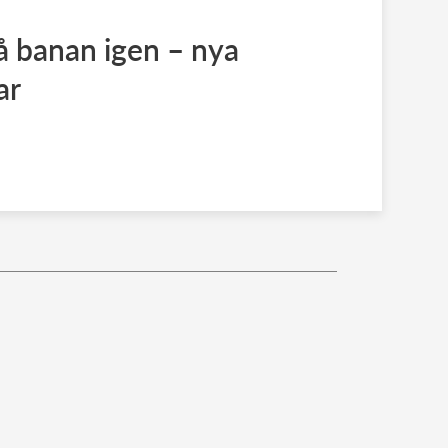
å banan igen – nya
ar