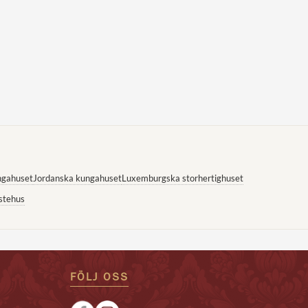
ngahuset
Jordanska kungahuset
Luxemburgska storhertighuset
stehus
FÖLJ OSS