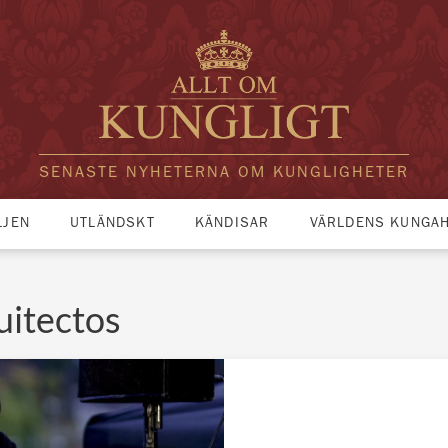
SENASTE NYHETERNA OM KUNGLIGHETER
LJEN
UTLÄNDSKT
KÄNDISAR
VÄRLDENS KUNGA
uitectos