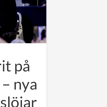
it på
 – nya
slöjar