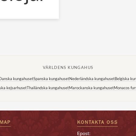
VÄRLDENS KUNGAHUS
Danska kungahuset
Spanska kungahuset
Nederländska kungahuset
Belgiska ku
ska kejsarhuset
Thailändska kungahuset
Marockanska kungahuset
Monacos fur
EMAP
KONTAKTA OSS
Epost: