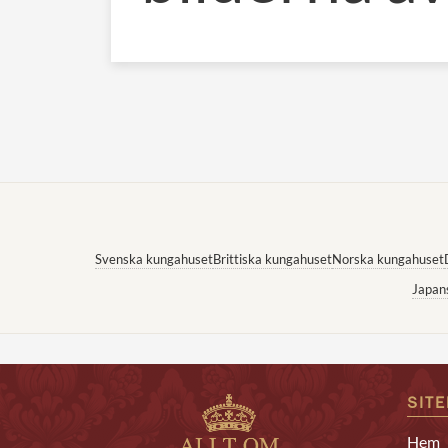
Svenska kungahuset
Brittiska kungahuset
Norska kungahuset
Japan
SIT
Hem