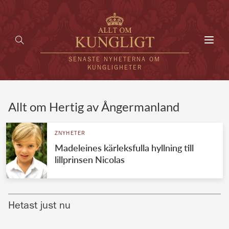
Toggl
navig
SENASTE NYHETERNA OM
KUNGLIGHETER
HEM
Allt om Hertig av Ångermanland
KUNGAFAMILJEN
ZNYHETER
Madeleines kärleksfulla hyllning till
UTLÄNDSKT
lillprinsen Nicolas
KÄNDISAR
VÄRLDENS KUNGAHUS
Hetast just nu
Svenska kungahuset
REDAKTION
Brittiska kungahuset