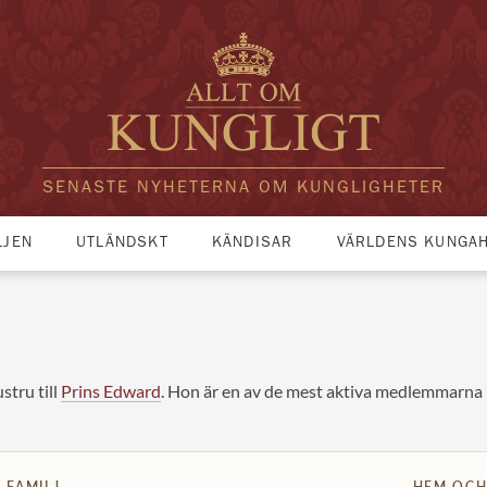
SENASTE NYHETERNA OM KUNGLIGHETER
LJEN
UTLÄNDSKT
KÄNDISAR
VÄRLDENS KUNGA
stru till
Prins Edward
. Hon är en av de mest aktiva medlemmarna i
FAMILJ
HEM OCH