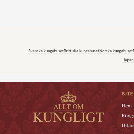
Svenska kungahuset
Brittiska kungahuset
Norska kungahuset
Japan
SIT
Hem
Kunga
Utlän