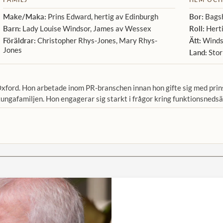
Make/Maka:
Prins Edward, hertig av Edinburgh
Bor:
Bagsh
Barn:
Lady Louise Windsor, James av Wessex
Roll:
Herti
Föräldrar:
Christopher Rhys-Jones, Mary Rhys-
Ätt:
Winds
Jones
Land:
Stor
xford. Hon arbetade inom PR-branschen innan hon gifte sig med prins
gafamiljen. Hon engagerar sig starkt i frågor kring funktionsnedsä