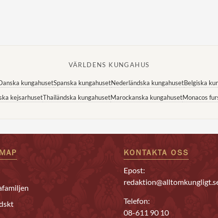
VÄRLDENS KUNGAHUS
Danska kungahuset
Spanska kungahuset
Nederländska kungahuset
Belgiska ku
ska kejsarhuset
Thailändska kungahuset
Marockanska kungahuset
Monacos fur
EMAP
KONTAKTA OSS
Epost:
redaktion@alltomkungligt.s
familjen
Telefon:
dskt
08-611 90 10