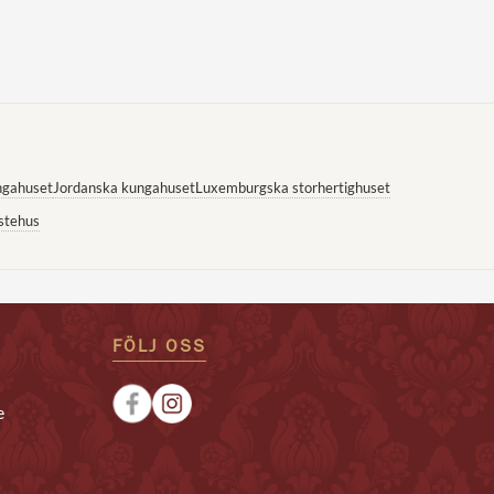
ngahuset
Jordanska kungahuset
Luxemburgska storhertighuset
stehus
FÖLJ OSS
e