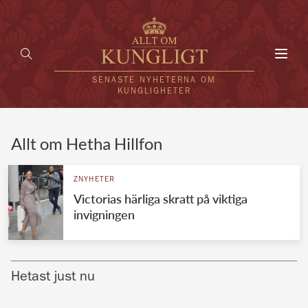
Toggl
navig
SENASTE NYHETERNA OM
KUNGLIGHETER
HEM
Allt om Hetha Hillfon
KUNGAFAMILJEN
ZNYHETER
Victorias härliga skratt på viktiga
UTLÄNDSKT
invigningen
KÄNDISAR
VÄRLDENS KUNGAHUS
Hetast just nu
Svenska kungahuset
REDAKTION
Brittiska kungahuset