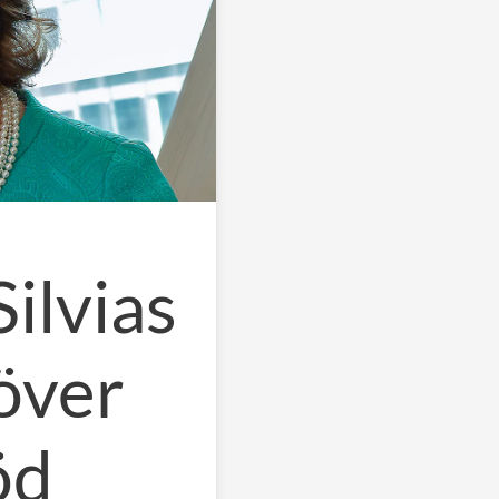
ilvias
 över
öd