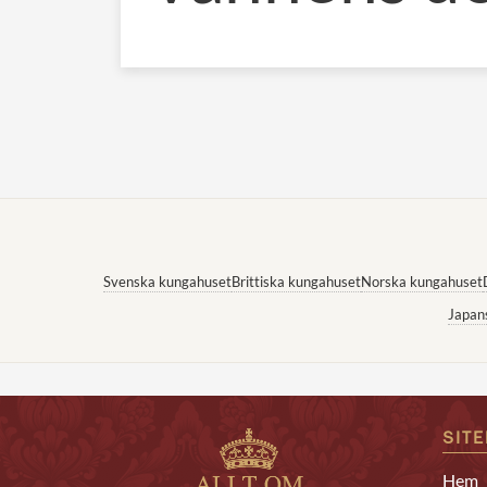
Svenska kungahuset
Brittiska kungahuset
Norska kungahuset
Japan
SIT
Hem