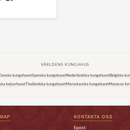
VÄRLDENS KUNGAHUS
Danska kungahuset
Spanska kungahuset
Nederländska kungahuset
Belgiska ku
ska kejsarhuset
Thailändska kungahuset
Marockanska kungahuset
Monacos fur
EMAP
KONTAKTA OSS
Epost: