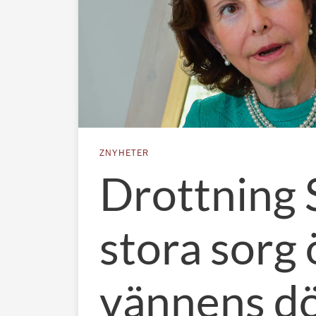
ZNYHETER
Drottning S
stora sorg
vännens d