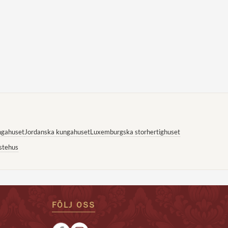
ngahuset
Jordanska kungahuset
Luxemburgska storhertighuset
stehus
FÖLJ OSS