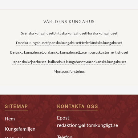
VÄRLDENS KUNGAHUS
Svenska kungahuset
Brittiska kungahuset
Norska kungahuset
Danska kungahuset
Spanska kungahuset
Nederländska kungahuset
Belgiska kungahuset
Jordanska kungahuset
Luxemburgska storhertighuset
Japanska kejsarhuset
Thailändska kungahuset
Marockanska kungahuset
Monacos furstehus
SITEMAP
KONTAKTA OSS
Epost:
Hem
redaktion@alltomkungligt.se
Kungafamiljen
Telefon: