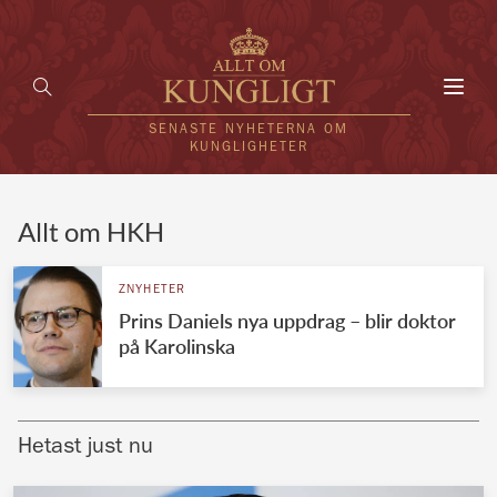
Toggl
navig
SENASTE NYHETERNA OM
KUNGLIGHETER
HEM
Allt om HKH
KUNGAFAMILJEN
ZNYHETER
Prins Daniels nya uppdrag – blir doktor
UTLÄNDSKT
på Karolinska
KÄNDISAR
VÄRLDENS KUNGAHUS
Hetast just nu
Svenska kungahuset
REDAKTION
Brittiska kungahuset