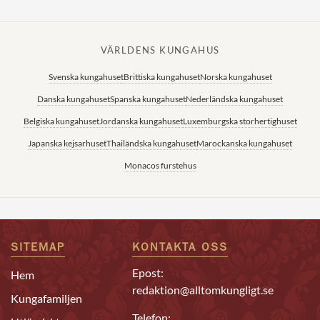
VÄRLDENS KUNGAHUS
Svenska kungahuset
Brittiska kungahuset
Norska kungahuset
Danska kungahuset
Spanska kungahuset
Nederländska kungahuset
Belgiska kungahuset
Jordanska kungahuset
Luxemburgska storhertighuset
Japanska kejsarhuset
Thailändska kungahuset
Marockanska kungahuset
Monacos furstehus
SITEMAP
KONTAKTA OSS
Epost:
Hem
redaktion@alltomkungligt.se
Kungafamiljen
Telefon: