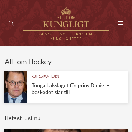
Toggl
navig
SENASTE NYHETERNA OM
KUNGLIGHETER
HEM
Allt om Hockey
KUNGAFAMILJEN
KUNGAFAMILJEN
Tunga bakslaget för prins Daniel –
UTLÄNDSKT
beskedet slår till
KÄNDISAR
VÄRLDENS KUNGAHUS
Hetast just nu
Svenska kungahuset
REDAKTION
Brittiska kungahuset