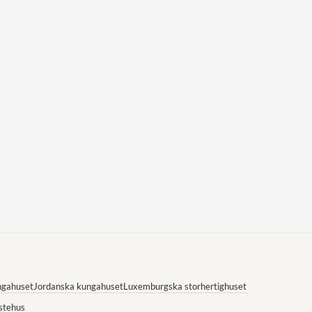
ngahuset
Jordanska kungahuset
Luxemburgska storhertighuset
stehus