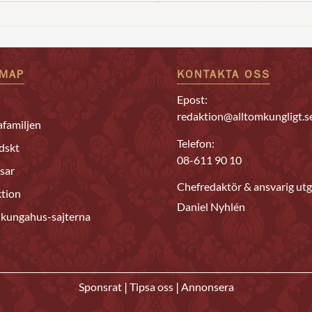
EMAP
KONTAKTA OSS
Epost:
redaktion@alltomkungligt.s
familjen
Telefon:
dskt
08-611 90 10
sar
Chefredaktör & ansvarig utg
tion
Daniel Nyhlén
 kungahus-sajterna
|
|
Sponsrat
Tipsa oss
Annonsera