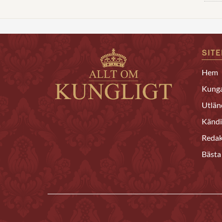
SIT
Hem
Kunga
Utlän
Kändi
Redak
Bästa