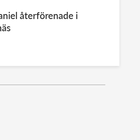
aniel återförenade i
näs