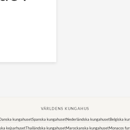
VÄRLDENS KUNGAHUS
Danska kungahuset
Spanska kungahuset
Nederländska kungahuset
Belgiska ku
ska kejsarhuset
Thailändska kungahuset
Marockanska kungahuset
Monacos fur