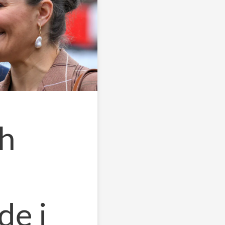
ch
de i