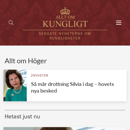
Toggl
navig
SENASTE NYHETERNA OM
KUNGLIGHETER
HEM
Allt om Höger
KUNGAFAMILJEN
ZNYHETER
Så mår drottning Silvia i dag – hovets
UTLÄNDSKT
nya besked
KÄNDISAR
VÄRLDENS KUNGAHUS
Hetast just nu
Svenska kungahuset
REDAKTION
Brittiska kungahuset