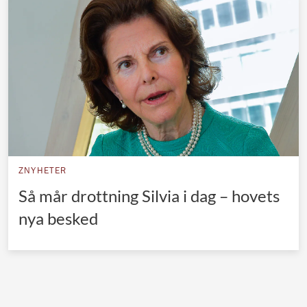
Norska kungahuset
Danska kungahuset
Spanska kungahuset
Nederländska kungahuset
Belgiska kungahuset
Jordanska kungahuset
Luxemburgska storhertighuset
ZNYHETER
Japanska kejsarhuset
Så mår drottning Silvia i dag – hovets
nya besked
Thailändska kungahuset
Marockanska kungahuset
Monacos furstehus