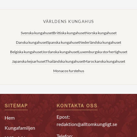
VÄRLDENS KUNGAHUS
Svenska kungahuset
Brittiska kungahuset
Norska kungahuset
Danska kungahuset
Spanska kungahuset
Nederländska kungahuset
Belgiska kungahuset
Jordanska kungahuset
Luxemburgska storhertighuset
Japanska kejsarhuset
Thailändska kungahuset
Marockanska kungahuset
Monacos furstehus
SITEMAP
KONTAKTA OSS
Epost:
Hem
redaktion@alltomkungligt.se
Kungafamiljen
Telefon: