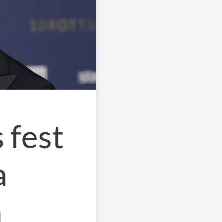
s fest
a
n