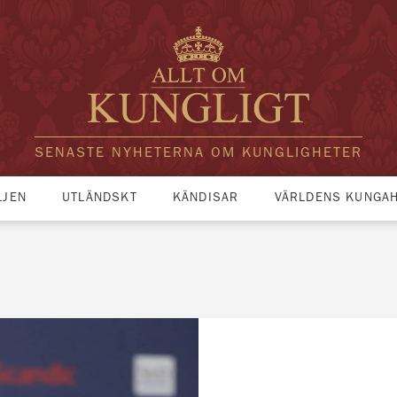
SENASTE NYHETERNA OM KUNGLIGHETER
LJEN
UTLÄNDSKT
KÄNDISAR
VÄRLDENS KUNGA