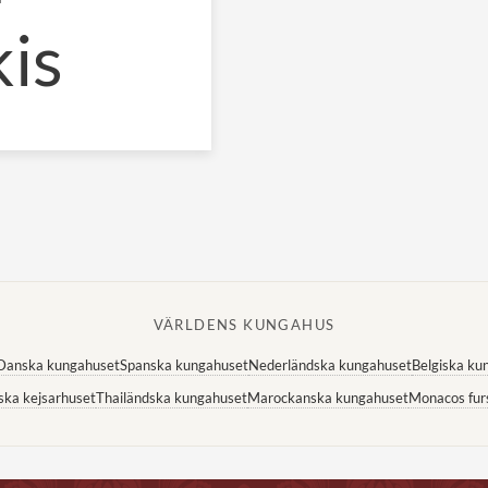
kis
VÄRLDENS KUNGAHUS
Danska kungahuset
Spanska kungahuset
Nederländska kungahuset
Belgiska ku
ska kejsarhuset
Thailändska kungahuset
Marockanska kungahuset
Monacos fur