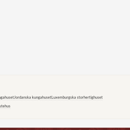
ngahuset
Jordanska kungahuset
Luxemburgska storhertighuset
stehus