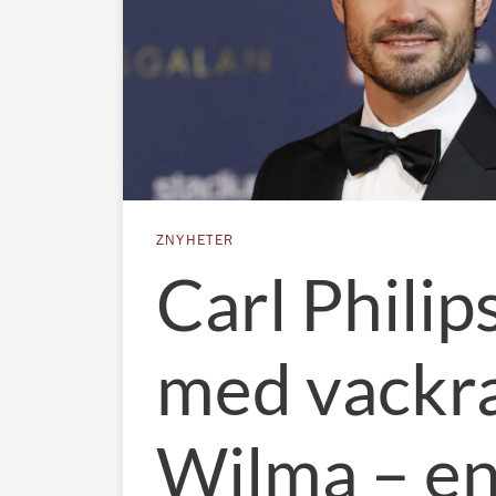
ZNYHETER
Carl Philip
med vackr
Wilma – e