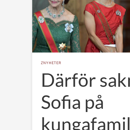
ZNYHETER
Därför sa
Sofia på
kungafamil