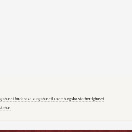
ngahuset
Jordanska kungahuset
Luxemburgska storhertighuset
stehus