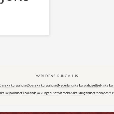
VÄRLDENS KUNGAHUS
Danska kungahuset
Spanska kungahuset
Nederländska kungahuset
Belgiska ku
ska kejsarhuset
Thailändska kungahuset
Marockanska kungahuset
Monacos fur