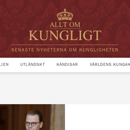
SENASTE NYHETERNA OM KUNGLIGHETER
LJEN
UTLÄNDSKT
KÄNDISAR
VÄRLDENS KUNGA