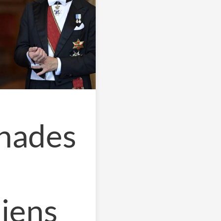
knades
jens