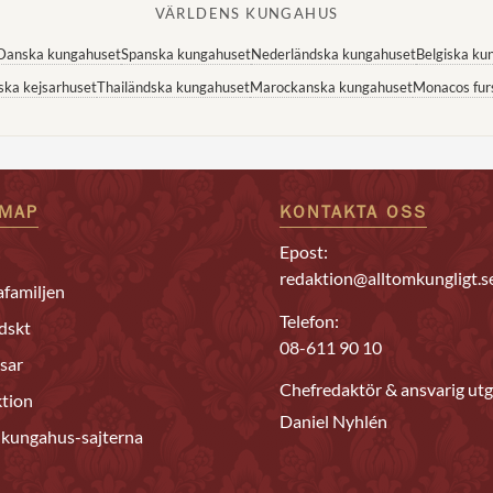
VÄRLDENS KUNGAHUS
Danska kungahuset
Spanska kungahuset
Nederländska kungahuset
Belgiska ku
ska kejsarhuset
Thailändska kungahuset
Marockanska kungahuset
Monacos fur
EMAP
KONTAKTA OSS
Epost:
redaktion@alltomkungligt.s
familjen
Telefon:
dskt
08-611 90 10
sar
Chefredaktör & ansvarig utg
tion
Daniel Nyhlén
 kungahus-sajterna