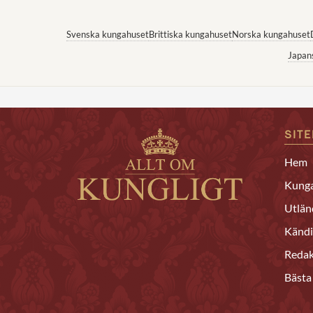
Svenska kungahuset
Brittiska kungahuset
Norska kungahuset
Japan
SIT
Hem
Kunga
Utlän
Kändi
Redak
Bästa