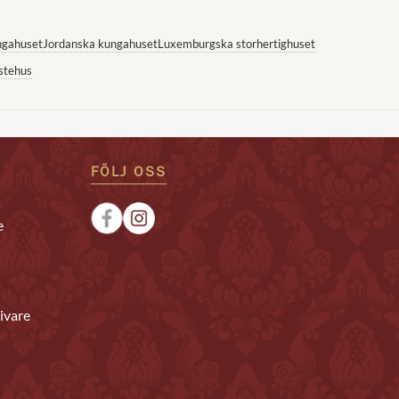
ngahuset
Jordanska kungahuset
Luxemburgska storhertighuset
stehus
FÖLJ OSS
e
ivare